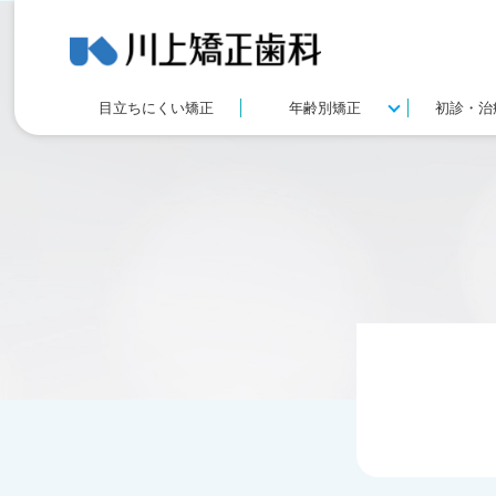
目立ちにくい矯正
年齢別矯正
初診・治