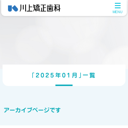
メ
ニ
ュ
ー
を
開
く
｢2025年01月｣一覧
アーカイブページです