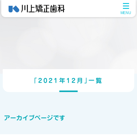
メ
ニ
ュ
ー
を
開
く
｢2021年12月｣一覧
アーカイブページです