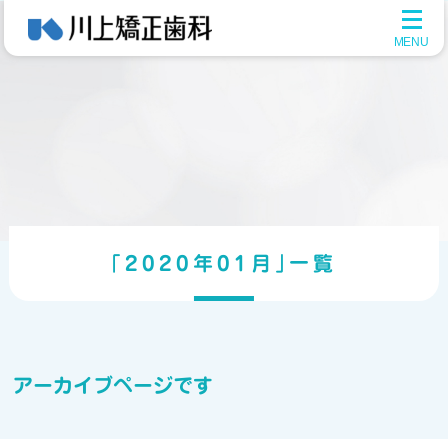
メ
ニ
ュ
ー
を
開
く
｢2020年01月｣一覧
アーカイブページです