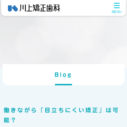
メ
ニ
ュ
ー
を
開
く
Blog
働きながら「目立ちにくい矯正」は可
能？