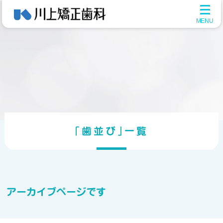
メ
ニ
ュ
ー
を
開
く
｢歯並び｣一覧
アーカイブページです